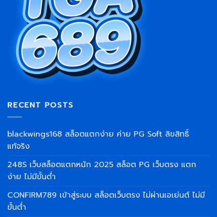
เพื่อน
RECENT POSTS
blackwings168 สล็อตแตกง่าย ค่าย PG Soft ลิขสิทธิ์
แท้จริง
248S เว็บสล็อตแตกหนัก 2025 สล็อต PG เว็บตรง แตก
ง่าย ไม่มีขั้นต่ำ
CONFIRM789 เข้าสู่ระบบ สล็อตเว็บตรง ไม่ผ่านเอเย่นต์ ไม่มี
ขั้นต่ำ