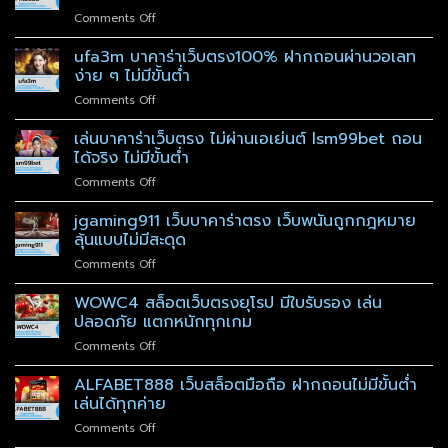
โน
เสถียร
ใช้
on
Comments Off
เว็บ
งาน
PRIZ888
ใหญ่
ง่าย
เว็บ
ufa3m บาคาร่าเว็บตรง100% ฝากถอนผ่านวอเลท
รวม
สล็อต
เกม
ง่าย ๆ ไม่มีขั้นต่ำ
แตก
เดิม
on
Comments Off
ง่าย
พัน
ufa3m
ทดลอง
ทุก
บา
เล่นบาคาร่าเว็บตรง ไม่ผ่านเอเย่นต์ lsm99bet ถอน
เล่น
ประเภท
คา
ฟรี
ได้จริง ไม่มีขั้นต่ำ
ใน
ร่า
ได้
ที่
on
Comments Off
เว็บ
ทุก
เดียว
เล่น
ตรง100%
เกม
บา
jgaming911 เว็บบาคาร่าตรง เว็บพนันถูกกฎหมาย
ฝาก
ตลอด
คา
ถอน
ลุ้นแบบไม่มีสะดุด
24
ร่า
ผ่าน
ชั่วโมง
on
Comments Off
เว็บ
วอ
jgaming911
ตรง
เลท
เว็บ
WOWC4 สล็อตเว็บตรงยุโรป มีใบรับรอง เล่น
ไม่
ง่าย
บา
ผ่าน
ปลอดภัย แตกหนักทุกเกม
ๆ
คา
เอเย่นต์
ไม่มี
on
Comments Off
ร่า
lsm99bet
ขั้น
WOWC4
ตรง
ถอน
ต่ำ
สล็อต
ALFABET888 เว็บสล็อตมือถือ ฝากถอนไม่มีขั้นต่ำ
เว็บ
ได้
เว็บ
พนัน
เล่นได้ทุกค่าย
จริง
ตรง
ถูก
ไม่มี
on
Comments Off
ยุโรป
กฎหมาย
ขั้น
ALFABET888
มี