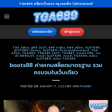
Skip
TGA689 สล็อตเว็บตรง ทรูวอลเล็ต ไม่ผ่านเอเยนต์
to
content
สมัครสมาชิก
เข้าสู่ระบบ
TGA สล็อต
,
689 SLOT
,
689 คาสิโน
,
689 สล็อต
,
SLOT689
,
SLOT689 เว็บตรง
,
SLOT689 เว็บตรงไม่ผ่านเอเยนต์
,
TGA
สล็อต
,
TGA689
,
TGA689 SLOT
,
TGABET
,
ทางเข้า 689
,
ทาง
เข้า 689SLOT
,
ทางเข้า SLOT689
,
ทางเข้า TGA689
,
สมัคร
SLOT689
,
สมัคร TGA689
boots88 ค่ายเกมสล็อตมาตรฐาน รวม
ครบจบในเว็บเดียว
POSTED ON
JANUARY 11, 2024
BY
ARMTGA689