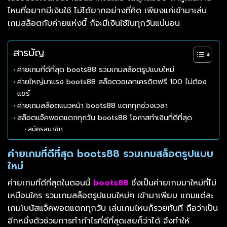
ไหนที่อยากมีเงินใช้ ไม่ได้ยากอย่างที่คิด เพียงแค่เข้ามาเล่น
เกมสล็อตกับค่ายแห่งนี้ ก็จะมีเงินใช้ในทุกวันแน่นอน
สารบัญ
ค่ายเกมที่ดีที่สุด boots88 รวมเกมสล็อตรูปแบบใหม่
ค่ายใหญ่มาแรง boots88 สล็อตวอเลทเครดิตฟรี 100 ไม่ต้อง
แชร์
ค่ายเกมสล็อตแนวหน้า boots88 แตกทุกช่วงเวลา
สล็อตแจ็คพอตแตกทุกวัน boots88 โอกาสทำเงินที่ดีที่สุด
สมัครสมาชิก
ค่ายเกมที่ดีที่สุด boots88 รวมเกมสล็อตรูปแบบ
ใหม่
ค่ายเกมที่ดีที่สุดในตอนนี้
boots88
ซึ่งเป็นค่ายเกมมาใหม่ที่ไม่
เหมือนใคร รวมเกมสล็อตรูปแบบใหม่ๆ เข้ามาเพียบ แถมแต่ละ
เกมโบนัสแจ็คพอตแตกทุกวัน เล่นเกมไหนก็รวยทันที ถือว่าเป็น
อีกหนึ่งตัวช่วยการทำกำไรที่ดีที่สุดเลยก็ว่าได้ จึงทำให้