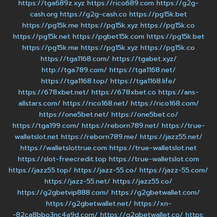
https://tga689z.xyz
https://rico689.com
https://g2g-
cash.org
https://g2g-cash.co
https://pg15k.bet
https://pg15k.me
https://pg15k.xyz
https://pg15k.co
https://pg15k.net
https://pgbet15k.com
https://pg15k.bet
https://pg15k.me
https://pg15k.xyz
https://pg15k.co
https://tga1168.com/
https://tgabet.xyz/
http://tga789.com/
https://tga1168.net/
https://tga1168.top/
https://tga1168.life/
https://678xbet.net/
https://678xbet.co
https://ans-
allstars.com/
https://rico168.net/
https://rico168.com/
https://one5bet.net/
https://one5bet.co/
https://tga199.com/
https://reborn789.net/
https://true-
walletslot.net
https://reborn789.me/
https://jazz55.net/
https://walletslottrue.com
https://true-walletslot.net
https://slot-freecredit.top
https://true-walletslot.com
https://jazz55.top/
https://jazz-55.co/
https://jazz-55.com/
https://jazz-55.net/
https://jazz55.co/
https://g2gbetvip888.com/
https://g2gbetwallet.com/
https://g2gbetwallet.net/
https://xn-
-82ca8bbo3nc4a9d.com/
https://g2gbetwallet.co/
https: