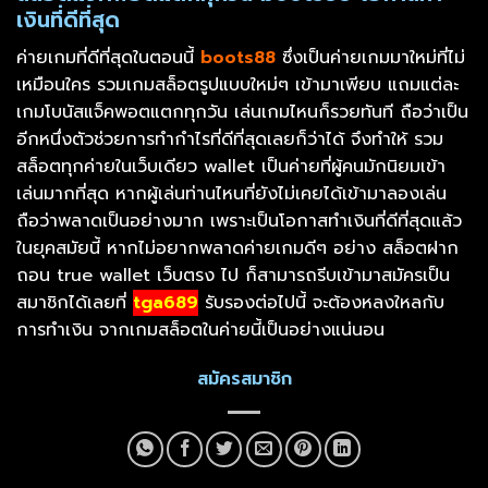
เงินที่ดีที่สุด
ค่ายเกมที่ดีที่สุดในตอนนี้
boots88
ซึ่งเป็นค่ายเกมมาใหม่ที่ไม่
เหมือนใคร รวมเกมสล็อตรูปแบบใหม่ๆ เข้ามาเพียบ แถมแต่ละ
เกมโบนัสแจ็คพอตแตกทุกวัน เล่นเกมไหนก็รวยทันที ถือว่าเป็น
อีกหนึ่งตัวช่วยการทำกำไรที่ดีที่สุดเลยก็ว่าได้ จึงทำให้ รวม
สล็อตทุกค่ายในเว็บเดียว wallet เป็นค่ายที่ผู้คนมักนิยมเข้า
เล่นมากที่สุด หากผู้เล่นท่านไหนที่ยังไม่เคยได้เข้ามาลองเล่น
ถือว่าพลาดเป็นอย่างมาก เพราะเป็นโอกาสทำเงินที่ดีที่สุดแล้ว
ในยุคสมัยนี้ หากไม่อยากพลาดค่ายเกมดีๆ อย่าง สล็อตฝาก
ถอน true wallet เว็บตรง ไป ก็สามารถรีบเข้ามาสมัครเป็น
สมาชิกได้เลยที่
tga689
รับรองต่อไปนี้ จะต้องหลงใหลกับ
การทำเงิน จากเกมสล็อตในค่ายนี้เป็นอย่างแน่นอน
สมัครสมาชิก