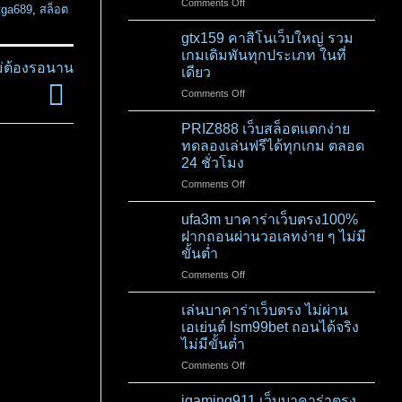
on
Comments Off
ฟรี
จาก
tga689
,
สล็อต
hengheng569
สมัคร
ผู้
เว็บ
ผ่าน
เล่น
gtx159 คาสิโนเว็บใหญ่ รวม
สล็อต
เว็บ
จริง
เกมเดิมพันทุกประเภท ในที่
ตรง
ไม่
ไม่ต้องรอนาน
เดียว
ทั้งหมด
ต้อง
on
Comments Off
กราฟิก
โหลด
gtx159
สวย
แอป
คา
ระบบ
ใช้
PRIZ888 เว็บสล็อตแตกง่าย
สิ
เสถียร
งาน
ทดลองเล่นฟรีได้ทุกเกม ตลอด
โน
ง่าย
24 ชั่วโมง
เว็บ
on
Comments Off
ใหญ่
PRIZ888
รวม
เว็บ
เกม
ufa3m บาคาร่าเว็บตรง100%
สล็อต
เดิม
ฝากถอนผ่านวอเลทง่าย ๆ ไม่มี
แตก
พัน
ขั้นต่ำ
ง่าย
ทุก
on
Comments Off
ทดลอง
ประเภท
ufa3m
เล่น
ใน
บา
ฟรี
ที่
เล่นบาคาร่าเว็บตรง ไม่ผ่าน
คา
ได้
เดียว
เอเย่นต์ lsm99bet ถอนได้จริง
ร่า
ทุก
ไม่มีขั้นต่ำ
เว็บ
เกม
on
Comments Off
ตรง100%
ตลอด
เล่น
ฝาก
24
บา
ถอน
ชั่วโมง
jgaming911 เว็บบาคาร่าตรง