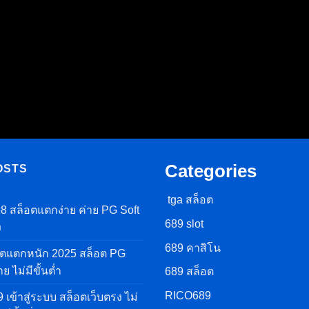
Categories
OSTS
tga สล็อต
8 สล็อตแตกง่าย ค่าย PG Soft
689 slot
ง
689 คาสิโน
อตแตกหนัก 2025 สล็อต PG
ย ไม่มีขั้นต่ำ
689 สล็อต
RICO689
ข้าสู่ระบบ สล็อตเว็บตรง ไม่