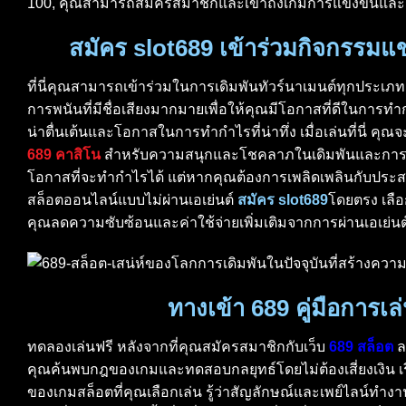
100,
คุณสามารถสมัครสมาชิกและเข้าถึงเกมการแข่งขันและก
สมัคร slot689
เข้าร่วมกิจกรรมแ
ที่นี่คุณสามารถเข้าร่วมในการเดิมพันทัวร์นาเมนต์ทุกประเภ
การพนันที่มีชื่อเสียงมากมายเพื่อให้คุณมีโอกาสที่ดีในการทำ
น่าตื่นเต้นและโอกาสในการทำกำไรที่น่าทึ่ง เมื่อเล่นที่นี่
คุณจ
689 คาสิโน
สำหรับความสนุกและโชคลาภในเดิมพันและการเล่
โอกาสที่จะทำกำไรได้ แต่หากคุณต้องการเพลิดเพลินกับประสบการ
สล็อตออนไลน์แบบไม่ผ่านเอเย่นต์
สมัคร slot689
โดยตรง เลือ
คุณลดความซับซ้อนและค่าใช้จ่ายเพิ่มเติมจากการผ่านเอเย่น
ทางเข้า 689
คู่มือการเล
ทดลองเล่นฟรี หลังจากที่คุณสมัครสมาชิกกับเว็บ
689 สล็อต
ล
คุณค้นพบกฎของเกมและทดสอบกลยุทธ์โดยไม่ต้องเสี่ยงเงิน เรี
ของเกมสล็อตที่คุณเลือกเล่น รู้ว่าสัญลักษณ์และเพย์ไลน์ทำงา