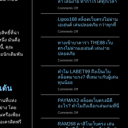
ล้ำ เล่นง่าย ทำกำไรได้ทุกเวลา
สล็อต
เล่น
on
Comments Off
ฟรี
ได้
roman149
ทุก
ทันที
คา
เกม
Lipoo168 สล็อตเว็บตรงไม่ผ่าน
สิ
อัปเดต
เอเย่นต์ เล่นปลอดภัย กว่าทุกที่
โน
ใหม่
on
Comments Off
ออนไลน์
ธิ์ที่น่า
ไม่
Lipoo168
สุด
เสีย
ึ่ง มันคือ
สล็อต
ล้ำ
ทางเข้าบาคาร่า THE88 เว็บ
ค่า
เว็บ
ี้
,
คุณ
เล่น
ตรงไม่ผ่านเอเย่นต์ เล่นง่าย
ใช้
ตรง
ง่าย
จ่าย
ปลอดภัย
อนักเดิมพัน
ไม่
ทำ
on
Comments Off
ผ่าน
กำไร
ทาง
เอเย่นต์
ได้
เข้า
เล่น
ทำไม LABET99 ถึงเป็นเว็บ
ทุก
บา
ปลอดภัย
เวลา
สล็อตมาแรง? ที่เหมาะกับผู้เล่น
คา
กว่า
ทุนน้อย
ร่า
ทุก
เต้น
on
Comments Off
THE88
ที่
ทำไม
เว็บ
LABET99
ตรง
PAYMAX2 สล็อตเว็บตรงมีดี
านที่แห่ง
ถึง
ไม่
อะไร? ทำไมถึงเลือกเล่นเกมที่นี่
ย่าง โดย
เป็น
ผ่าน
on
Comments Off
เว็บ
เอเย่นต์
นหรือเพียง
PAYMAX2
สล็อต
เล่น
นอเครดิตฟรี
สล็อต
มา
RAM268 คาสิโนเว็บตรง เล่น
ง่าย
เว็บ
แรง?
ปลอดภัย