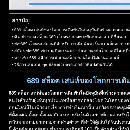
สารบัญ
689 สล็อต เสน่ห์ของโลกการเดิมพันในปัจจุบันที่สร้างความแตกต
ตัวอย่างของ สล็อต 689 เว็บตรง ช่องทางพิเศษและเกมที่ชื่นชอบ
slot689 เว็บตรง สถานที่สำหรับการเดิมพันทัวร์นาเมนต์และการพนั
สมัคร slot689 เข้าร่วมกิจกรรมแข่งขันทายผลกับโอกาสที่ไม่เห
ทางเข้า 689 คู่มือการเล่นเกมสล็อตออนไลน์ไม่ผ่านเอเย่นต์
วิธีการเล่นเกม tga สล็อตเว็บตรงแตกง่ายที่แบ่งปันกันได้
689 สล็อต เสน่ห์ของโลกการเดิม
689 สล็อต เสน่ห์ของโลกการเดิมพันในปัจจุบันที่สร้างความแ
สนใจสำหรับผู้เล่นทุกประเภทที่อยากทดลองโชคในโลกของคว
ออนไลน์นี้ไม่เพียงแค่เรื่องการทำเงินเท่านั้น แต่ยังครอบค
ที่ตั้งแต่ก่อตั้งมาตั้งแต่สมัยแรกๆ หนึ่งในตัวอย่างที่เด่นสำ
พนันมากมายมากมายจากค่ายต่างๆ ที่ทำให้ผู้เล่นได้รับประส
นี้ ด้วยข้อเสนอพิเศษเพื่อรวมเครดิตฟรี
100
เป็นตัวอย่าง นี้ทำ