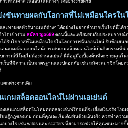
ารพนันคาสิโนออนไลน์ต่างๆ ได้อย่างง่ายดาย
ข่งขันทายผลกับโอกาสที่ไม่เหมือนใครใน
ทและทายผลทัวร์นาเมนต์ต่างๆ ได้อย่างไม่ยากลำบากเว็บไซต์นี้ได้
กำไร เข้าร่วม
สมัคร tga689
ตอนนี้และเตรียมพบกับประสบการณ์ก
ะได้รับโอกาสที่ไม่เหมือนใครในโลกการพนันออนไลน์ รับข้อเสนอ
นเกมสล็อตออนไลน์การเล่นเกมสล็อตออนไลน์เป็นกิจกรรมที่น่า
ณ์นี้โดยไม่ต้องผ่านเอเย่นต์ นี่คือคู่มือเบื้องต้นที่จะช่วยคุณใ
กเว็บที่มีความเป็นมาตรฐานและปลอดภัย เช่น สมัครสมาชิกโดยตรง
ต์
่นเกมสล็อตออนไลน์ไม่ผ่านเอเย่นต์
องเล่นเกมสล็อตในโหมดทดลองเล่นฟรีก่อนที่จะเสี่ยงเงินจริง โหมดน
ยนรู้กฎของเกม ก่อนที่คุณจะเริ่มเดิมพันด้วยเงินจริง ควรทำความ
นอย่างไร เช่น
wilds
และ
scatters
ที่สามารถช่วยให้คุณชนะมากขึ้