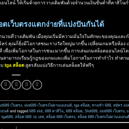
อตออนไลน์ ให้เริ่มด้วยการวางเดิมพันด้วยจำนวนเงินขั้นต่ำที่คาสิโน
็อต
เว็บตรงแตกง่ายที่แบ่งปันกันได้
จำนวนที่วางเดิมพัน เมื่อคุณเริ่มมีความมั่นใจในทักษะของคุณและ
าไหร่ คุณก็ยิ่งมีโอกาสชนะรางวัลใหญ่มากขึ้น เปลี่ยนเกมหรือห้อง 
ที เพื่อเพิ่มโอกาสในการชนะมากขึ้น การเล่นเกมสล็อตออนไลน์โด
ดยที่คุณสามารถเรียนรู้กฎของเกมและเพิ่มโอกาสในการทำกำไร ทำ
ว็บ
tga สล็อต
สูตรลับแบ่งวิธีการเล่นสล็อตให้ฟรีๆ
lot689 เว็บตรง
,
slot689 เว็บตรงไม่ผ่านเอเยนต์
,
tga สล็อต
,
ทางเข้า 689
,
สมัคร slo
อเยนต์
and tagged
689 slot
,
689 คาสิโน
,
689 สล็อต
,
Slot689
,
slot689 เว็บตรง
,
s
 tga689
,
สล็อต 689 วอ เลท
,
สล็อต 689 เว็บตรง
,
สล็อต 689 เว็บตรงไม่ผ่านเอเยนต