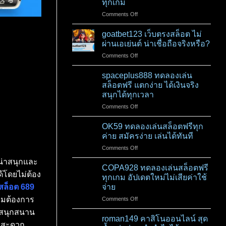
ทุกเกม
เล่น
ฝาก
on
Comments Off
ง่าย
ถอน
BETFOX88
ได้
ไว
สล็อต
เงิน
ด้วย
goatbet123 เว็บตรงสล็อต ไม่
ตรง
จริง
AI
ผ่านเอเย่นต์ น่าเชื่อถือจริงหรือ?
สิงคโปร์
รองรับ
ไม่มี
on
Comments Off
รวม
ทุก
สลิป
goatbet123
ทุก
ระบบ
เว็บ
ค่าย
spaceplus888 ทดลองเล่น
การ
ตรง
ดัง
ใช้
สล็อตฟรี แตกง่าย ได้เงินจริง
สล็อต
เล่น
งาน
สนุกได้ทุกเวลา
ไม่
ง่าย
on
Comments Off
ผ่าน
จ่าย
spaceplus888
เอเย่นต์
จริง
ทดลอง
น่า
OK59 ทดลองเล่นสล็อตฟรีทุก
ทุก
เล่น
เชื่อ
เกม
ค่าย สมัครง่าย เล่นได้ทันที
สล็อต
ถือ
on
Comments Off
ฟรี
จริง
OK59
แตก
หรือ?
น่าสนุกและ
ทดลอง
ง่าย
COPA928 ทดลองเล่นสล็อตฟรี
เล่น
้โดยไม่ต้อง
ได้
ทุกเกม อัปเดตใหม่ไม่เสียค่าใช้
สล็อต
เงิน
จ่าย
สล็อต 689
ฟรี
จริง
on
ามต้องการ
Comments Off
ทุก
สนุก
COPA928
ค่าย
ได้
ละสนุกสนาน
ทดลอง
สมัคร
roman149 คาสิโนออนไลน์ สุด
ทุก
วามสะดวก
เล่น
ง่าย
เวลา