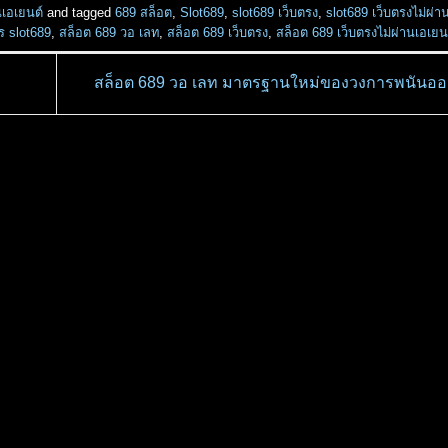
นเอเยนต์
and tagged
689 สล็อต
,
Slot689
,
slot689 เว็บตรง
,
slot689 เว็บตรงไม่ผ่า
ร slot689
,
สล็อต 689 วอ เลท
,
สล็อต 689 เว็บตรง
,
สล็อต 689 เว็บตรงไม่ผ่านเอเยน
สล็อต 689 วอ เลท มาตรฐานใหม่ของวงการพนันอ