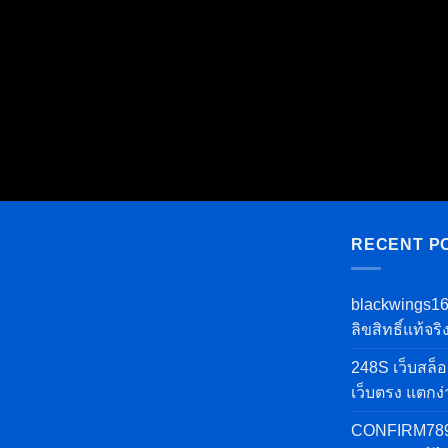
RECENT P
blackwings16
ลิขสิทธิ์แท้จริ
248S เว็บสล็
เว็บตรง แตกง่า
CONFIRM789 เ