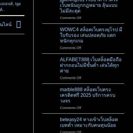
คา
ผ่าน
นเอเยนต์
,
tga
เว็บพนันถูกกฎหมาย ลุ้นแบบ
ร่า
วอ
ต์
.
ไม่มีสะดุด
เว็บ
เลท
on
Comments Off
ตรง
ง่าย
jgaming911
ไม่
ๆ
อนไลน์
เว็บ
ผ่าน
ไม่มี
WOWC4 สล็อตเว็บตรงยุโรป มี
บา
เอเย่นต์
ขั้น
ใบรับรอง เล่นปลอดภัย แตก
คา
lsm99bet
ต่ำ
หนักทุกเกม
ร่า
ถอน
on
Comments Off
ตรง
ได้
WOWC4
เว็บ
จริง
สล็อต
พนัน
ไม่มี
ALFABET888 เว็บสล็อตมือถือ
เว็บ
ถูก
ขั้น
ฝากถอนไม่มีขั้นต่ำ เล่นได้ทุก
ตรง
กฎหมาย
ต่ำ
ค่าย
ยุโรป
ลุ้น
on
Comments Off
มี
แบบ
ALFABET888
ใบรับ
ไม่มี
เว็บ
รอง
สะดุด
marble888 สล็อตเว็บตรง
สล็อต
เล่น
เครดิตฟรี 2025 บริการครบ
มือ
ปลอดภัย
วงจร
ถือ
แตก
on
Comments Off
ฝาก
หนัก
marble888
ถอน
ทุก
สล็อต
ไม่มี
เกม
beteasy24 ทางเข้าเว็บสล็อต
เว็บ
ขั้น
เบทต่ำ เหมาะกับคนทุนน้อย
ตรง
ต่ำ
on
Comments Off
เครดิต
เล่น