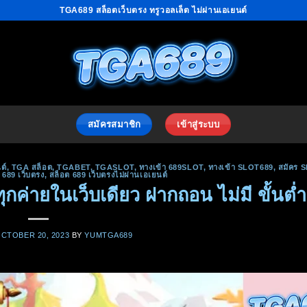
TGA689 สล็อตเว็บตรง ทรูวอลเล็ต ไม่ผ่านเอเยนต์
สมัครสมาชิก
เข้าสู่ระบบ
ต์
,
TGA สล็อต
,
TGABET
,
TGASLOT
,
ทางเข้า 689SLOT
,
ทางเข้า SLOT689
,
สมัคร 
 689 เว็บตรง
,
สล็อต 689 เว็บตรงไม่ผ่านเอเยนต์
กค่ายในเว็บเดียว ฝากถอน ไม่มี ขั้นต่ำ
CTOBER 20, 2023
BY
YUMTGA689