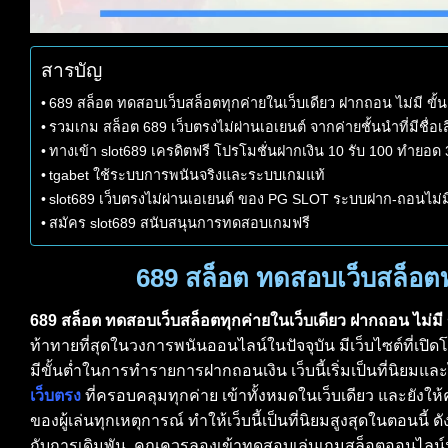
สารบัญ
689 สล็อต ทดสอบเว็บสล็อตทุกค่ายในเว็บเดียว ฝากถอน ไม่มี ขั้น
รวมเกม สล็อต 689 เว็บตรงไม่ผ่านเอเยนต์ จากค่ายชั้นนำที่มีชื่อเส
ทางเข้า slot689 เครดิตฟรี โปรโมชั่นฝากเงิน 10 รับ 100 ทำยอด
tgabet ใช้ระบบการพนันจริงและระบบเกมแท้
slot689 เว็บตรงไม่ผ่านเอเยนต์ ของ PG SLOT ระบบฝาก-ถอนไม่มี
สมัคร slot689 สนับสนุนการทดสอบเกมฟรี
689 สล็อต ทดสอบเว็บสล็อตทุ
689 สล็อต ทดสอบเว็บสล็อตทุกค่ายในเว็บเดียว ฝากถอน ไม่มี ข
ท้าทายที่สุดในวงการพนันออนไลน์ในปัจจุบัน มีเว็บไซต์ที่เปิด
มีขั้นต่ำในการทำรายการฝากถอนเงิน เว็บนี้เริ่มเป็นที่นิยมแล
เว็บตรง
ที่ครอบคลุมทุกค่าย เข้าทั้งหมดในเว็บเดียว และย
ของผู้เล่นทุกเหตุการณ์ ทำให้เว็บนี้เป็นที่นิยมสูงสุดในต
กับการเดิมพัน
,
คุณควรลองเข้าทดสอบเล่นเกมสล็อตออนไลน์ฟ