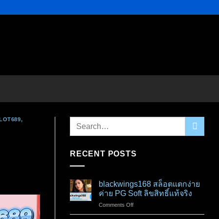
SLOT689
,
RECENT POSTS
blackwings168 สล็อตแตกง่าย
ค่าย PG Soft ลิขสิทธิ์แท้จริง
on
Comments Off
blackwings168