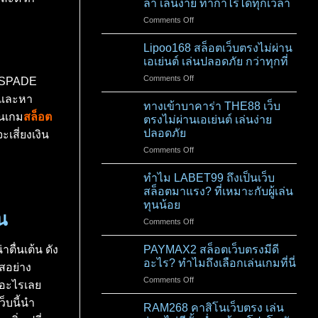
ล้ำ เล่นง่าย ทำกำไรได้ทุกเวลา
สล็อต
เล่น
on
Comments Off
ฟรี
ได้
roman149
ทุก
ทันที
คา
เกม
Lipoo168 สล็อตเว็บตรงไม่ผ่าน
สิ
อัปเดต
เอเย่นต์ เล่นปลอดภัย กว่าทุกที่
โน
ใหม่
on
Comments Off
ออนไลน์
 SPADE
ไม่
Lipoo168
สุด
เสีย
น และหา
สล็อต
ล้ำ
ทางเข้าบาคาร่า THE88 เว็บ
ค่า
เว็บ
่นเกม
สล็อต
เล่น
ตรงไม่ผ่านเอเย่นต์ เล่นง่าย
ใช้
ตรง
ง่าย
จ่าย
ปลอดภัย
เสี่ยงเงิน
ไม่
ทำ
on
Comments Off
ผ่าน
กำไร
ทาง
เอเย่นต์
ได้
เข้า
เล่น
ทำไม LABET99 ถึงเป็นเว็บ
ทุก
บา
ปลอดภัย
เวลา
สล็อตมาแรง? ที่เหมาะกับผู้เล่น
คา
กว่า
ทุนน้อย
ร่า
ทุก
น
on
Comments Off
THE88
ที่
ทำไม
เว็บ
LABET99
ตรง
PAYMAX2 สล็อตเว็บตรงมีดี
ื่นเต้น ดัง
ถึง
ไม่
อะไร? ทำไมถึงเลือกเล่นเกมที่นี่
ัสอย่าง
เป็น
ผ่าน
on
Comments Off
เว็บ
เอเย่นต์
นอะไรเลย
PAYMAX2
สล็อต
เล่น
็บนี้นำ
สล็อต
มา
RAM268 คาสิโนเว็บตรง เล่น
ง่าย
เว็บ
แรง?
ปลอดภัย