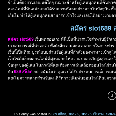
จำเป็นต้องผ่านเอเย่นต์ใดๆ เหมาะสำหรับผู้เล่นทุกคนที่ค้น
ออนไลน์ที่ทันสมัยและได้รับความนิยมอย่างมากในปัจจุบัน ทั้งน
เกินไป ทำให้ผู้เล่นทุกคนสามารถเข้าใจและเล่นได้อย่างง่ายด
สมัคร slot689
ส
สมัคร slot689
เว็บทดสอบเกมที่นี่เป็นที่น่าสนใจสำหรับผู้รักเ
ประสบการณ์ที่น่าจดจำ ทั้งยังมีความสะดวกสบายในการทำร
เว็บนี้เป็นที่สมบูรณ์แบบสำหรับผู้เล่นที่กำลังมองหาทางเข้า
เว็บไซต์สล็อตออนไลน์ที่มุ่งหมายให้ความปลอดภัยสูงสุดและใช
ข้อมูลของผู้เล่น ในกรณีที่คุณต้องการเล่นสล็อตออนไลน์ผ่
กับ
689 สล็อต
อย่างมั่นใจว่าคุณจะได้รับประสบการณ์การเล่นสล็
คุณไม่ควรพลาดสำหรับคนที่รักการเดิมพันออนไลน์ที่สะดวกและม
This entry was posted in
689 สล็อต
,
slot689
,
slot689 เว็บตรง
,
slot689