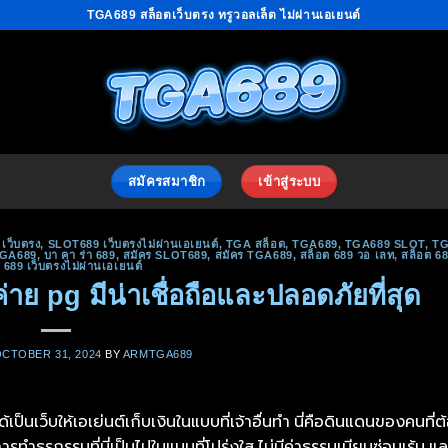
TGA689 สล็อตเว็บตรง ทรูวอลเล็ต ไม่ผ่านเอเยนต์
สมัครสมาชิก
เข้าสู่ระบบ
เว็บตรง
,
SLOT689 เว็บตรงไม่ผ่านเอเยนต์
,
TGA สล็อต
,
TGA689
,
TGA689 SLOT
,
T
TGA689
,
บา คา ร่า 689
,
สมัคร SLOT689
,
สมัคร TGA689
,
สล็อต 689 วอ เลท
,
สล็อต 68
 689 เว็บตรงไม่ผ่านเอเยนต์
าย pg มีน่าเชื่อถือและปลอดภัยที่สุด
CTOBER 31, 2024
BY
ARMTGA689
่ได้เป็นเว็บให้เอเย่นต์เก็บเงินในแบบที่เจ้าอื่นทำ นี่คือดินแดนของคนท
รทำธุรกรรมที่นี่เป็นไปในแบบที่โปร่งใส ไม่มีค่าธรรมเนียมซ่อนเร้น แ