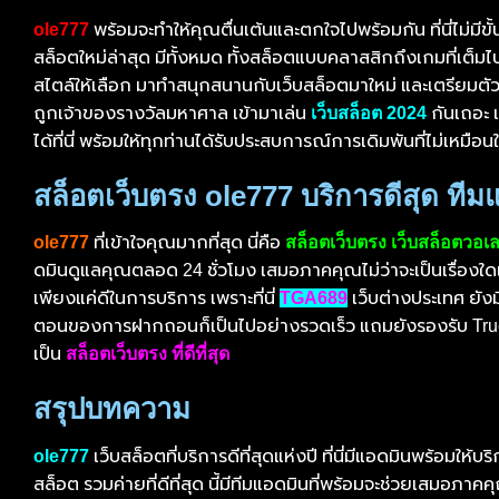
ole777
พร้อมจะทำให้คุณตื่นเต้นและตกใจไปพร้อมกัน ที่นี่ไม่มีขั้
สล็อตใหม่ล่าสุด มีทั้งหมด ทั้งสล็อตแบบคลาสสิกถึงเกมที่เต็
สไตล์ให้เลือก มาทำสนุกสนานกับเว็บสล็อตมาใหม่ และเตรียมตัวใ
ถูกเจ้าของรางวัลมหาศาล เข้ามาเล่น
เว็บสล็อต 2024
กันเถอะ แ
ได้ที่นี่ พร้อมให้ทุกท่านได้รับประสบการณ์การเดิมพันที่ไม่เหมือนใ
สล็อตเว็บตรง ole777 บริการดีสุด ที
ole777
ที่เข้าใจคุณมากที่สุด นี่คือ
สล็อตเว็บตรง เว็บสล็อตวอเ
ดมินดูแลคุณตลอด 24 ชั่วโมง เสมอภาคคุณไม่ว่าจะเป็นเรื่องใดเร
เพียงแค่ดีในการบริการ เพราะที่นี่
TGA689
เว็บต่างประเทศ ยังม
ตอนของการฝากถอนก็เป็นไปอย่างรวดเร็ว แถมยังรองรับ True 
เป็น
สล็อตเว็บตรง ที่ดีที่สุด
สรุปบทความ
ole777
เว็บสล็อตที่บริการดีที่สุดแห่งปี ที่นี่มีแอดมินพร้อมใ
สล็อต รวมค่ายที่ดีที่สุด นี้มีทีมแอดมินที่พร้อมจะช่วยเสมอภาค