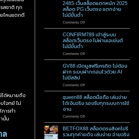
สล็อต
248S เว็บสล็อตแตกหนัก 2025
แตก
กรสชาติ ทุก
สล็อต PG เว็บตรง แตกง่าย
ง่าย
ไม่มีขั้นต่ำ
่ายไหนแตกดี
ค่าย
on
Comments Off
PG
248S
Soft
เว็บ
ลิขสิทธิ์
CONFIRM789 เข้าสู่ระบบ
สล็อต
แท้จริง
สล็อตเว็บตรง ไม่ผ่านเอเย่นต์
แตก
ไม่มีขั้นต่ำ
หนัก
on
Comments Off
2025
CONFIRM789
สล็อต
เข้า
PG
GV88 เปิดยูสฟรีเครดิต ไม่ต้อง
สู่
เว็บ
ฝาก ระบบฝากถอนไวด้วย AI
ระบบ
ตรง
ไม่มีสลิป
สล็อต
แตก
on
Comments Off
เว็บ
ง่าย
GV88
ตรง
ไม่มี
ม่ได้หมายถึง
เปิด
ไม่
ขั้น
queen88 สล็อตมือถือ เล่นง่าย
ยู
ผ่าน
ต่ำ
ได้เงินจริง รองรับทุกระบบการใช้
บโจทย์ ไม่
ส
เอเย่นต์
งาน
ห้การทำ
ฟรี
ไม่มี
on
Comments Off
เครดิต
ขั้น
านั้น
queen88
ไม่
ต่ำ
สล็อต
ต้อง
BETFOX88 สล็อตตรงสิงคโปร์
าล
มือ
ฝาก
รวมทุกค่ายดัง เล่นง่าย จ่ายจริง
ถือ
ระบบ