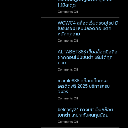
ร่า
วอ
ไม่มีสะดุด
เว็บ
เลท
on
Comments Off
ตรง
ง่าย
jgaming911
ไม่
ๆ
เว็บ
ผ่าน
ไม่มี
WOWC4 สล็อตเว็บตรงยุโรป มี
บา
เอเย่นต์
ขั้น
ใบรับรอง เล่นปลอดภัย แตก
คา
lsm99bet
ต่ำ
หนักทุกเกม
ร่า
ถอน
on
Comments Off
ตรง
ได้
WOWC4
เว็บ
จริง
สล็อต
พนัน
ไม่มี
ALFABET888 เว็บสล็อตมือถือ
เว็บ
ถูก
ขั้น
ฝากถอนไม่มีขั้นต่ำ เล่นได้ทุก
ตรง
กฎหมาย
ต่ำ
ค่าย
ยุโรป
ลุ้น
on
Comments Off
มี
แบบ
ALFABET888
ใบรับ
ไม่มี
เว็บ
รอง
สะดุด
marble888 สล็อตเว็บตรง
สล็อต
เล่น
เครดิตฟรี 2025 บริการครบ
มือ
ปลอดภัย
วงจร
ถือ
แตก
on
Comments Off
ฝาก
หนัก
marble888
ถอน
ทุก
สล็อต
ไม่มี
เกม
beteasy24 ทางเข้าเว็บสล็อต
เว็บ
ขั้น
เบทต่ำ เหมาะกับคนทุนน้อย
ตรง
ต่ำ
on
Comments Off
เครดิต
เล่น
beteasy24
ฟรี
ได้