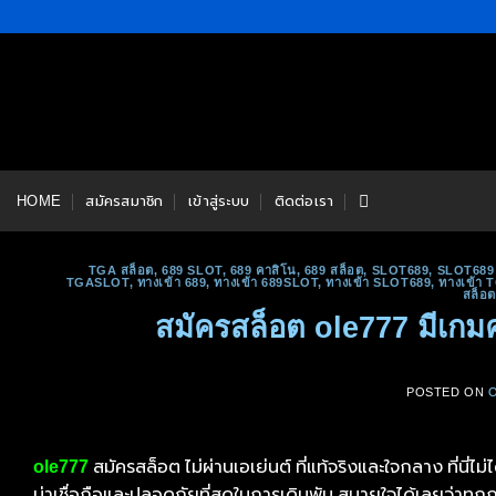
Skip
to
content
HOME
สมัครสมาชิก
เข้าสู่ระบบ
ติดต่อเรา
TGA สล็อต
,
689 SLOT
,
689 คาสิโน
,
689 สล็อต
,
SLOT689
,
SLOT689 
TGASLOT
,
ทางเข้า 689
,
ทางเข้า 689SLOT
,
ทางเข้า SLOT689
,
ทางเข้า 
สล็อต
สมัครสล็อต ole777 มีเกมค่
POSTED ON
O
ole777
สมัครสล็อต ไม่ผ่านเอเย่นต์ ที่แท้จริงและใจกลาง ที่นี่ไม
น่าเชื่อถือและปลอดภัยที่สุดในการเดิมพัน สบายใจได้เลยว่าทุกกา