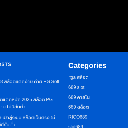
Categories
OSTS
tga สล็อต
8 สล็อตแตกง่าย ค่าย PG Soft
689 slot
689 คาสิโน
อตแตกหนัก 2025 สล็อต PG
ย ไม่มีขั้นต่ำ
689 สล็อต
RICO689
้าสู่ระบบ สล็อตเว็บตรง ไม่
มีขั้นต่ำ
slot689