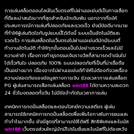
การเล่นสล็อตออนไลน์ในเว็บตรงที่ไม่ผ่านเอเย่นต์เป็นทางเลือก
ที่ดีและน่าสนใจมากที่สุดสำหรับนักเดิมพัน นอกจากที่จะให้
ประสบการณ์การเล่นที่ปลอดภัยและรวดเร็ว ยังมีข้อดีมากมาย
ที่ทำให้ผู้เล่นติดใจกับรูปแบบนี้ได้ดังนี้ ระบบเป็นอัตโนมัติและ
รวดเร็ว การเล่นสล็อตในเว็บตรงไม่ผ่านเอเย่นต์มักมีระบบที่
ทำงานอัตโนมัติ ทำให้ทุกขั้นตอนเป็นไปอย่างรวดเร็วและไม่มี
ความล่าช้า เรื่องการทำธุรกรรมเงินรางวัลก็สามารถดำเนินไป
ได้เร็วทันใจ ปลอดภัย 100% ระบบปลอดภัยที่เป็นที่น่าเชื่อถือ
เป็นอย่างมาก เนื่องจากไม่ผ่านเอเย่นต์ทำให้ไม่ต้องกังวลเรื่อง
ความปลอดภัยของข้อมูลทางการเงิน ช่วงเวลาการเล่นสล็อต
PG
ผู้เล่นสามารถเลือกเล่นสล็อต
wint88
ได้ตามความสะดวก
24 ชั่วโมงตลอดทั้งวัน ไม่มีข้อจำกัดในเวลาการเล่น
เทคนิคการกดปั่นสล็อตและตอบโจทย์ความเสถียร ผู้เล่น
สามารถใช้เทคนิคการกดปั่นสล็อตเพื่อเพิ่มโอกาสในการชนะและ
ทำกำไรมากขึ้น ยังมีสูตรที่สามารถใช้ได้ฟรี สิทธิพิเศษและโบนัส
wint88
เว็บตรงส่วนใหญ่มักมีโปรโมชั่นและโบนัสที่ไม่ต้องหวัง