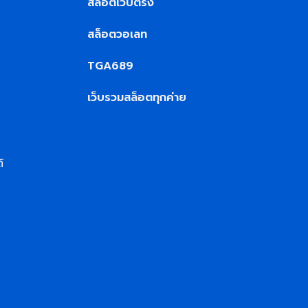
สล็อตเว็บตรง
สล็อตวอเลท
TGA689
เว็บรวมสล็อตทุกค่าย
์