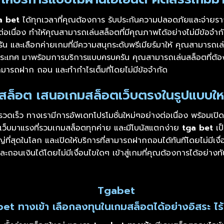
a bet
ได้ทุกเวลาที่คุณต้องการ รับประกันความปลอดภัยและจ่ายราง
่อเนื่อง ทำให้คุณสามารถเล่นสล็อตที่มีคุณภาพได้อย่างไม่มีข้อจำ
รัน และเลือกค่ายเกมที่มีความสนุกระดับพรีเมียร์มาให้ คุณสามารถ
งประเทศ มาพร้อมการบริการแบบครบครัน คุณสามารถเล่นสล็อตที่ต้องก
ามารถฝาก ถอน และทำกำไรเต็มที่โดยไม่มีข้อจำกัด
สล็อต เสนอเกมสล็อตเว็บตรงในรูปแบบใหม่
ร็ว ทางเรามีการอัพเดทโปรโมชั่นใหม่ๆอย่างต่อเนื่อง พร้อมเปิดร
เว็บมาแรงที่รวมเกมสล็อตทุกค่าย และมีโบนัสแตกง่าย
tga bet
เป็
ญ่ที่สุดในโลก และเปิดให้บริการที่สามารถฝากถอนได้ทันทีโดยไม่มีเงื
อนเงินได้โดยไม่มีเงื่อนไขใดๆ เข้าสู่เกมที่คุณต้องการได้อย่างท
et ทางเข้า เลือกลงทุนในเกมสล็อตได้อย่างอิสระ ไร