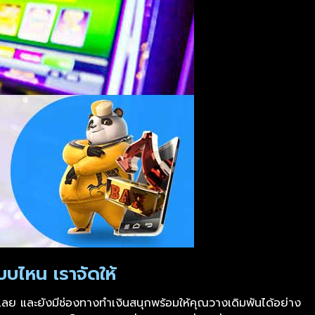
บไหน เราจัดให้
ดๆเลย และยังมีช่องทางทำเงินสนุกพร้อมให้คุณวางเดิมพันได้อย่าง