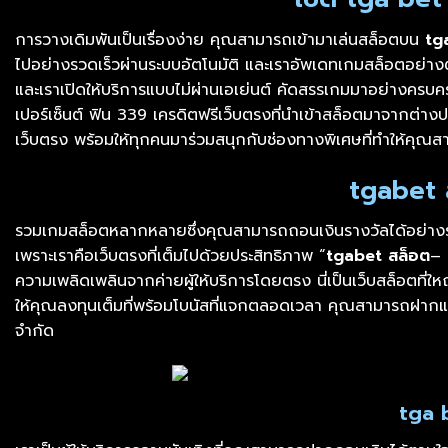
การวางเดิมพันเป็นเรื่องง่าย คุณสามารถเข้ามาเล่นสล็อตบน
tg
ไปอย่างรวดเร็วผ่านระบบอัตโนมัติ และเราอัพเดทเกมสล็อตอย่างต
และเราเปิดให้บริการแบบไม่ผ่านเอเย่นต์ คัดสรรเกมมาอย่างครบค
เปอร์เซ็นต์ ฟิน 339 เครดิตฟรีเว็บตรงที่นำเข้าสล็อตมาจากต่า
เว็บตรง พร้อมให้ทุกคนมาร่วมสนุกกับช่องทางพิเศษที่ทำให้คุณส
tgabet 
รวมเกมสล็อตหลากหลายซึ่งคุณสามารถถอนเงินรางวัลได้อย่างรวดเ
เพราะเราคือเว็บตรงที่เต็มไปด้วยประสิทธิภาพ “
tgabet
สล็อต
– 
ความเพลิดเพลินจากค่ายผู้ให้บริการโดยตรง นี่เป็นเว็บสล็อตที่ให
ให้คุณลงทุนเต็มที่พร้อมโบนัสที่แจกตลอดเวลา คุณสามารถฝากและถ
จำกัด
tga b