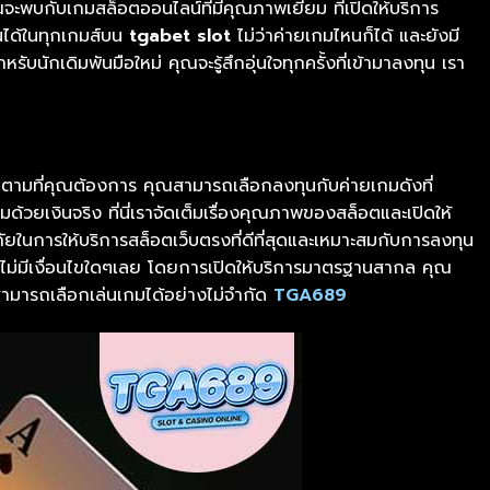
พบกับเกมสล็อตออนไลน์ที่มีคุณภาพเยี่ยม ที่เปิดให้บริการ
นได้ในทุกเกมส์บน
tgabet slot
ไม่ว่าค่ายเกมไหนก็ได้ และยังมี
ับนักเดิมพันมือใหม่ คุณจะรู้สึกอุ่นใจทุกครั้งที่เข้ามาลงทุน เรา
ลตามที่คุณต้องการ คุณสามารถเลือกลงทุนกับค่ายเกมดังที่
ด้วยเงินจริง ที่นี่เราจัดเต็มเรื่องคุณภาพของสล็อตและเปิดให้
ัยในการให้บริการสล็อตเว็บตรงที่ดีที่สุดและเหมาะสมกับการลงทุน
โดยไม่มีเงื่อนไขใดๆเลย โดยการเปิดให้บริการมาตรฐานสากล คุณ
่สามารถเลือกเล่นเกมได้อย่างไม่จำกัด
TGA689