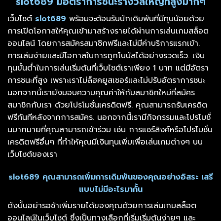
slot689 มีอัตราการชนะรางวัลใหญ่ที่สูงมากๆ
เว็บไซต์
slot689
พร้อมจะต้อนรับนักเดิมพันที่มีทุนน้อยด้วย
การเปิดโอกาสให้คุณเข้ามาสร้างรายได้ผ่านการเล่นเกมสล็อต
ออนไลน์ โดยการสมัครสมาชิกฟรีและไม่มีค่าบริการแรกเข้า.
การเล่นง่ายและมีโอกาสในการถูกโบนัสได้อย่างรวดเร็ว. เงิน
ทุนขั้นต่ำในการเล่นเริ่มต้นที่เว็บไซต์เราเพียง 1 บาท แต่มีอัตรา
การชนะที่สูง เพราะเราไม่ล็ฮคยูสเซอร์และไม่ปรับอัตราการชนะ
นอกจากนี้เรายังมอบความคุณค่าให้กับสมาชิกใหม่ที่สมัคร
สมาชิกกับเรา ด้วยโปรโมชั่นเครดิตฟรี. คุณสามารถรับเครดิต
ฟรีทันทีหลังจากการสมัคร. นอกจากนี้เรามีกิจกรรมและโปรโมชั่
นมากมายที่คุณสามารถเข้าร่วม เช่น การแชร์ลิงค์หรือโปรโมชั่น
เครดิตฟรีอื่นๆ ที่ทำให้คุณมีเงินทุนเพิ่มเพื่อเล่นเกมต่างๆ บน
เว็บไซต์ของเรา
slot689 คุณสามารถเพิ่มการเดิมพันของคุณอย่างอิสระ เสรี
แบบไม่มีอะไรมากั้น
ดังนั้นอย่ารอช้าเพิ่มรายได้ของคุณด้วยการเล่นเกมสล็อต
ออนไลน์ในเว็บไซต์ ซึ่งเป็นทางเลือกที่เริ่มเริ่มต้นง่ายๆ และ