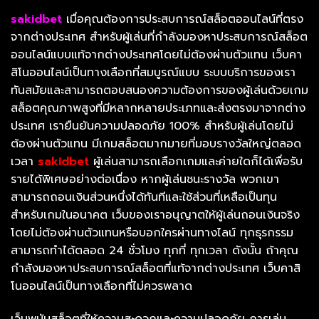
sakidbet
เมื่อคุณต้องการประสบการณ์สล็อตออนไลน์ที่ตรง
จากต่างประเทศ
สำหรับผู้เล่นที่กำลังมองหาประสบการณ์สล็อต
ออนไลน์แบบแท้จากต่างประเทศโดยไม่ต้องผ่านตัวแทน
เว็บคา
สิโนออนไลน์เป็นทางเลือกที่สมบูรณ์แบบ ระบบบริการของเรา
ทันสมัยและสามารถตอบสนองความต้องการของผู้เล่นด้วยเกม
สล็อตคุณภาพสูงที่มีหลากหลายประเภทและส่งตรงมาจากต่าง
ประเทศ เรายืนยันความปลอดภัย 100% สำหรับผู้เล่นโดยไม่
ต้องผ่านตัวแทน
มีเกมสล็อตมากมายที่มอบรางวัลใหญ่ตลอด
เวลา
sakidbet
ผู้เล่นสามารถเลือกเกมและค่ายใดก็ได้เพื่อรับ
รายได้พิเศษอย่างต่อเนื่อง หากผู้เล่นชนะรางวัล
พวกเขา
สามารถถอนเงินส่วนหนึ่งได้ทันทีและใช้ส่วนที่เหลือเป็นทุน
สำหรับเกมในอนาคต เว็บของเราอนุญาตให้ผู้เล่นถอนเงินจริง
โดยไม่ต้องผ่านตัวแทนหรือบอกใครผ่านทางไลน์ ทุกธุรกรรม
สามารถทำได้ตลอด 24 ชั่วโมง ทุกที่ ทุกเวลา ดังนั้น
ถ้าคุณ
กำลังมองหาประสบการณ์สล็อตที่แท้จากต่างประเทศ
เว็บคาสิ
โนออนไลน์เป็นทางเลือกที่ไม่ควรพลาด
เว็บพนันสล็อตที่ให้ความสะดวกและความปลอดภัย การเล่น