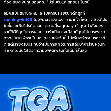
ต้องเสี่ยงเงินทุนของคุณ
โปรโมชั่นและสิทธิประโยชน์
สมัครเป็นสมาชิกใหม่และรับสิทธิประโยชน์ที่ดีที่สุดที่
runningwin168
ไม่เพียงเรามีเกมบาคาร่าที่ดีที่สุด แต่ยังมีโปร
โมชั่นและสิทธิประโยชน์มากมายที่รอคุณอยู่ ถ้าคุณกำลังมอง
หาที่ที่ดีที่สุดในการเล่นบาคาร่าเป็นทางเลือกที่คุณไม่ควรพลาด
ลงทะเบียนเพื่อรับโบนัสและเริ่มเล่นวันนี้ ไม่เพียงที่เรามีบริการที่
ดี แต่เรายังรับประกันว่าไม่มีการโกงในการเล่นบาคาร่าของเรา
ทำให้คุณมั่นใจได้ว่าความเพลิดเพลินที่นี่ไม่มีที่สิ้นสุด