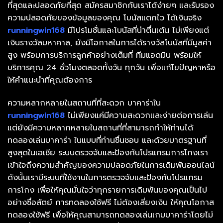
ที่สุดและปลอดภัยที่สุด สมัครสมาชิกกับเราได้ง่ายๆ และรับรอง
ความปลอดภัยของข้อมูลของคุณ โบนัสแตกไว ได้เงินจริง
runningwin168
มีโปรโมชั่นและโบนัสที่น่าตื่นเต้น ไม่เพียงแต่
เงินรางวัลมหาศาล
,
ยังมีโอกาสในการได้รางวัลโบนัสที่มีมูลค่า
สูง พร้อมการบริการลูกค้าอย่างเต็มที่
ทีมแอดมิน
พร้อมให้
บริการคุณ
24
ชั่วโมงตลอดทั้งวัน ทุกวัน เพื่อแก้ไขปัญหาหรือ
ให้คำแนะนำที่คุณต้องการ
ความหลากหลายในสถานที่ที่สะดวก บาคาร่าใน
runningwin168
ไม่เพียงแค่มีความสะดวกและง่ายต่อการเล่น
แต่ยังมีความหลากหลายในสถานที่ที่สามารถทำให้ท่านได้
ทดลองเล่นบาคาร่า ในแบบที่ท่านชื่นชอบ และด้วยมาตรฐานที่
สูงสุดในเอเชีย ระบบตรวจจับและป้องกันโปรแกรมการโกงเรา
เข้าใจถึงความสำคัญของความปลอดภัยในการเดิมพันออนไลน์
ดังนั้นเรามีระบบที่ใช้งานในการตรวจจับและป้องกันโปรแกรม
การโกง เพื่อให้คุณมั่นใจว่าทุกรายการเดิมพันของคุณเป็นไป
อย่างซื่อสัตย์ การทดลองใช้ฟรี ไม่ต้องเสี่ยงเงิน ให้คุณโอกาส
ทดลองใช้ฟรี เพื่อให้คุณสามารถทดลองเล่นเกมบาคาร่าโดยไม่