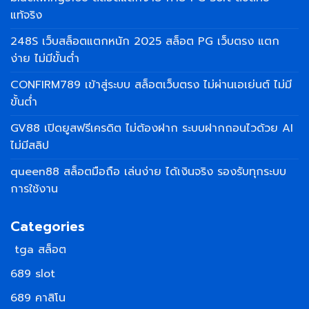
แท้จริง
248S เว็บสล็อตแตกหนัก 2025 สล็อต PG เว็บตรง แตก
ง่าย ไม่มีขั้นต่ำ
CONFIRM789 เข้าสู่ระบบ สล็อตเว็บตรง ไม่ผ่านเอเย่นต์ ไม่มี
ขั้นต่ำ
GV88 เปิดยูสฟรีเครดิต ไม่ต้องฝาก ระบบฝากถอนไวด้วย AI
ไม่มีสลิป
queen88 สล็อตมือถือ เล่นง่าย ได้เงินจริง รองรับทุกระบบ
การใช้งาน
Categories
tga สล็อต
689 slot
689 คาสิโน