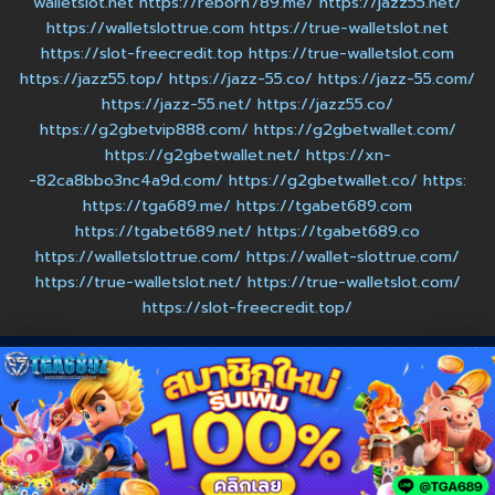
walletslot.net
https://reborn789.me/
https://jazz55.net/
https://walletslottrue.com
https://true-walletslot.net
https://slot-freecredit.top
https://true-walletslot.com
https://jazz55.top/
https://jazz-55.co/
https://jazz-55.com/
https://jazz-55.net/
https://jazz55.co/
https://g2gbetvip888.com/
https://g2gbetwallet.com/
https://g2gbetwallet.net/
https://xn-
-82ca8bbo3nc4a9d.com/
https://g2gbetwallet.co/
https:
https://tga689.me/
https://tgabet689.com
https://tgabet689.net/
https://tgabet689.co
https://walletslottrue.com/
https://wallet-slottrue.com/
https://true-walletslot.net/
https://true-walletslot.com/
https://slot-freecredit.top/
HOME
สมัครสมาชิก
เข้าสู่ระบบ
ติดต่อเรา
Copyright 2026 ©
TGA689