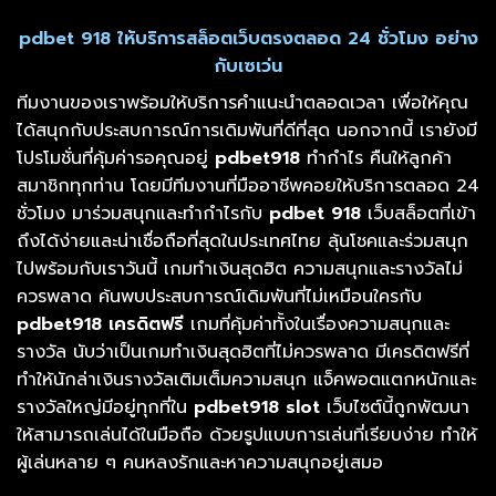
pdbet 918 ให้บริการสล็อตเว็บตรงตลอด 24 ชั่วโมง อย่าง
กับเซเว่น
ทีมงานของเราพร้อมให้บริการคำแนะนำตลอดเวลา เพื่อให้คุณ
ได้สนุกกับประสบการณ์การเดิมพันที่ดีที่สุด นอกจากนี้ เรายังมี
โปรโมชั่นที่คุ้มค่ารอคุณอยู่
pdbet918
ทำกำไร คืนให้ลูกค้า
สมาชิกทุกท่าน โดยมีทีมงานที่มืออาชีพคอยให้บริการตลอด 24
ชั่วโมง มาร่วมสนุกและทำกำไรกับ
pdbet 918
เว็บสล็อตที่เข้า
ถึงได้ง่ายและน่าเชื่อถือที่สุดในประเทศไทย ลุ้นโชคและร่วมสนุก
ไปพร้อมกับเราวันนี้ เกมทำเงินสุดฮิต ความสนุกและรางวัลไม่
ควรพลาด ค้นพบประสบการณ์เดิมพันที่ไม่เหมือนใครกับ
pdbet918
เครดิตฟรี
เกมที่คุ้มค่าทั้งในเรื่องความสนุกและ
รางวัล นับว่าเป็นเกมทำเงินสุดฮิตที่ไม่ควรพลาด มีเครดิตฟรีที่
ทำให้นักล่าเงินรางวัลเติมเต็มความสนุก แจ็คพอตแตกหนักและ
รางวัลใหญ่มีอยู่ทุกที่ใน
pdbet918 slot
เว็บไซต์นี้ถูกพัฒนา
ให้สามารถเล่นได้ในมือถือ ด้วยรูปแบบการเล่นที่เรียบง่าย ทำให้
ผู้เล่นหลาย ๆ คนหลงรักและหาความสนุกอยู่เสมอ