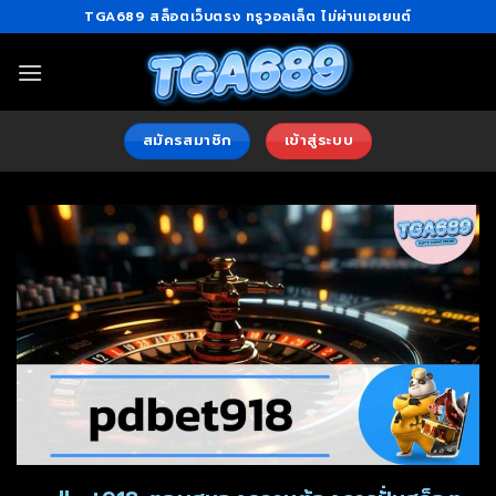
Skip
TGA689 สล็อตเว็บตรง ทรูวอลเล็ต ไม่ผ่านเอเยนต์
to
content
สมัครสมาชิก
เข้าสู่ระบบ