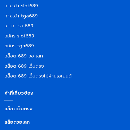
ทางเข้า slot689
ทางเข้า tga689
บา คา ร่า 689
สมัคร slot689
สมัคร tga689
สล็อต 689 วอ เลท
สล็อต 689 เว็บตรง
สล็อต 689 เว็บตรงไม่ผ่านเอเยนต์
คำที่เกี่ยวข้อง
สล็อตเว็บตรง
สล็อตวอเลท