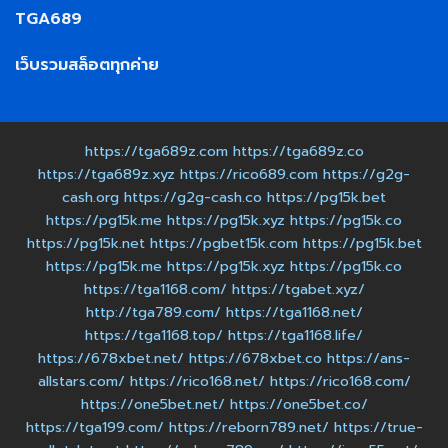
TGA689
เว็บรวมสล็อตทุกค่าย
https://tga689z.com
https://tga689z.co
https://tga689z.xyz
https://rico689.com
https://g2g-
cash.org
https://g2g-cash.co
https://pg15k.bet
https://pg15k.me
https://pg15k.xyz
https://pg15k.co
https://pg15k.net
https://pgbet15k.com
https://pg15k.bet
https://pg15k.me
https://pg15k.xyz
https://pg15k.co
https://tga1168.com/
https://tgabet.xyz/
http://tga789.com/
https://tga1168.net/
https://tga1168.top/
https://tga1168.life/
https://678xbet.net/
https://678xbet.co
https://ans-
allstars.com/
https://rico168.net/
https://rico168.com/
https://one5bet.net/
https://one5bet.co/
https://tga199.com/
https://reborn789.net/
https://true-