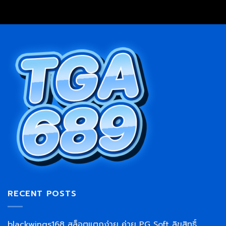
RECENT POSTS
blackwings168 สล็อตแตกง่าย ค่าย PG Soft ลิขสิทธิ์