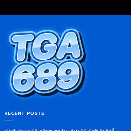
RECENT POSTS