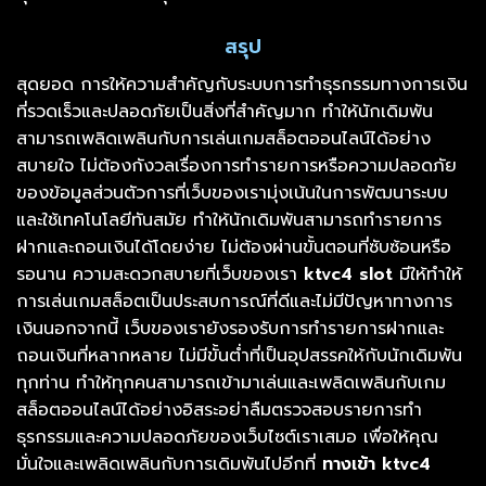
สรุป
สุดยอด การให้ความสำคัญกับระบบการทำธุรกรรมทางการเงิน
ที่รวดเร็วและปลอดภัยเป็นสิ่งที่สำคัญมาก ทำให้นักเดิมพัน
สามารถเพลิดเพลินกับการเล่นเกมสล็อตออนไลน์ได้อย่าง
สบายใจ ไม่ต้องกังวลเรื่องการทำรายการหรือความปลอดภัย
ของข้อมูลส่วนตัวการที่เว็บของเรามุ่งเน้นในการพัฒนาระบบ
และใช้เทคโนโลยีทันสมัย ทำให้นักเดิมพันสามารถทำรายการ
ฝากและถอนเงินได้โดยง่าย ไม่ต้องผ่านขั้นตอนที่ซับซ้อนหรือ
รอนาน ความสะดวกสบายที่เว็บของเรา
ktvc4 slot
มีให้ทำให้
การเล่นเกมสล็อตเป็นประสบการณ์ที่ดีและไม่มีปัญหาทางการ
เงินนอกจากนี้ เว็บของเรายังรองรับการทำรายการฝากและ
ถอนเงินที่หลากหลาย ไม่มีขั้นต่ำที่เป็นอุปสรรคให้กับนักเดิมพัน
ทุกท่าน ทำให้ทุกคนสามารถเข้ามาเล่นและเพลิดเพลินกับเกม
สล็อตออนไลน์ได้อย่างอิสระอย่าลืมตรวจสอบรายการทำ
ธุรกรรมและความปลอดภัยของเว็บไซต์เราเสมอ เพื่อให้คุณ
มั่นใจและเพลิดเพลินกับการเดิมพันไปอีกที่
ทางเข้า ktvc4