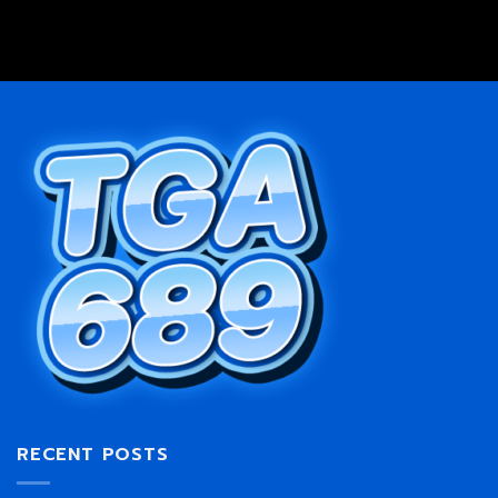
RECENT POSTS