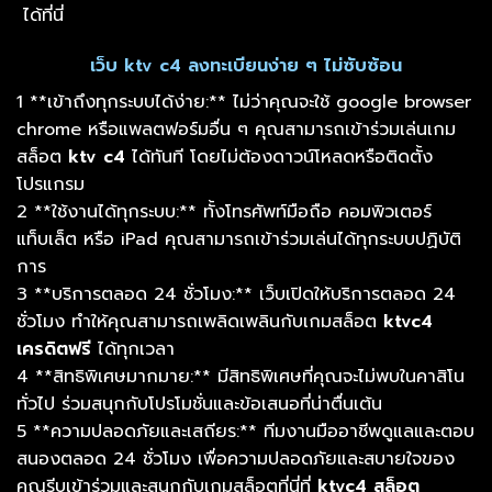
ได้ที่นี่
เว็บ ktv c4 ลงทะเบียนง่าย ๆ ไม่ซับซ้อน
1 **เข้าถึงทุกระบบได้ง่าย:** ไม่ว่าคุณจะใช้ google browser
chrome หรือแพลตฟอร์มอื่น ๆ คุณสามารถเข้าร่วมเล่นเกม
สล็อต
ktv c4
ได้ทันที โดยไม่ต้องดาวน์โหลดหรือติดตั้ง
โปรแกรม
2 **ใช้งานได้ทุกระบบ:** ทั้งโทรศัพท์มือถือ คอมพิวเตอร์
แท็บเล็ต หรือ iPad คุณสามารถเข้าร่วมเล่นได้ทุกระบบปฏิบัติ
การ
3 **บริการตลอด 24 ชั่วโมง:** เว็บเปิดให้บริการตลอด 24
ชั่วโมง ทำให้คุณสามารถเพลิดเพลินกับเกมสล็อต
ktvc4
เครดิตฟรี
ได้ทุกเวลา
4 **สิทธิพิเศษมากมาย:** มีสิทธิพิเศษที่คุณจะไม่พบในคาสิโน
ทั่วไป ร่วมสนุกกับโปรโมชั่นและข้อเสนอที่น่าตื่นเต้น
5 **ความปลอดภัยและเสถียร:** ทีมงานมืออาชีพดูแลและตอบ
สนองตลอด 24 ชั่วโมง เพื่อความปลอดภัยและสบายใจของ
คุณรีบเข้าร่วมและสนุกกับเกมสล็อตที่นี่ที่
ktvc4
สล็อต