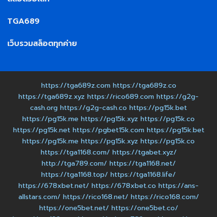
TGA689
เว็บรวมสล็อตทุกค่าย
https://tga689z.com
https://tga689z.co
https://tga689z.xyz
https://rico689.com
https://g2g-
cash.org
https://g2g-cash.co
https://pg15k.bet
https://pg15k.me
https://pg15k.xyz
https://pg15k.co
https://pg15k.net
https://pgbet15k.com
https://pg15k.bet
https://pg15k.me
https://pg15k.xyz
https://pg15k.co
https://tga1168.com/
https://tgabet.xyz/
http://tga789.com/
https://tga1168.net/
https://tga1168.top/
https://tga1168.life/
https://678xbet.net/
https://678xbet.co
https://ans-
allstars.com/
https://rico168.net/
https://rico168.com/
https://one5bet.net/
https://one5bet.co/