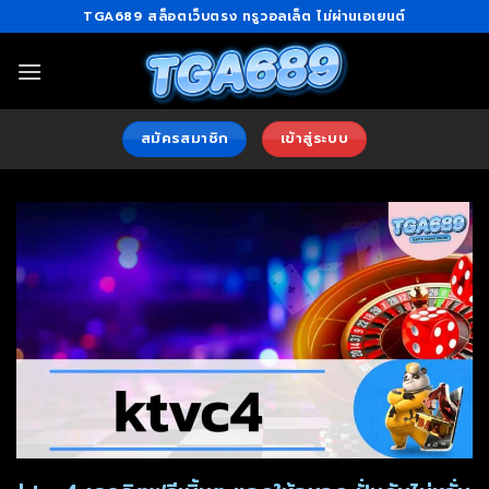
Skip
TGA689 สล็อตเว็บตรง ทรูวอลเล็ต ไม่ผ่านเอเยนต์
to
content
สมัครสมาชิก
เข้าสู่ระบบ