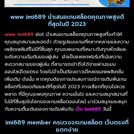
www imi689 นำเสนอเกมสล็อตคุณภาพสูงดี
ที่สุดในปี 2023
www imi689
slot นำเสนอเกมสล็อตคุณภาพสูงที่จะทำให้
คุณสนุกสนานและจดจำ ด้วยรูปแบบเกมที่หลากหลายและความ
เพลิดเพลินที่ไม่มีที่สิ้นสุด คุณจะพบเกมที่เหมาะกับทุกสไตล์และ
ระดับความเริ่มต้นของผู้เล่น ยังเป็นแพลตฟอร์มที่เน้นความ
สะดวกสบายของผู้เล่น ที่สามารถเข้าถึงได้ง่ายผ่านระบบ
ออนไลน์โดยตรง โดยไม่จำเป็นต้องดาวน์โหลดแอพพลิเคชั่น
เพิ่มเติม ดังนั้น หากคุณต้องการประสบการณ์การเดิมพันเกม
สล็อตที่ปลอดภัยและดีที่สุดในปี 2023 ทางเลือกที่คุณไม่ควร
พลาด ที่นี่คุณจะพบคุณภาพ ความมั่นใจ และความสนุกสนานที่
ไม่มีที่สิ้นสุดในโลกของเกมสล็อตออนไลน์ มาร่วมสนุกและสนุก
กับความตื่นเต้นของการเดิมพันกับ
เว็บ imi689
วันนี้
imi689 member ครบวงจรเกมสล็อต เว็บตรงที่
แตกง่าย