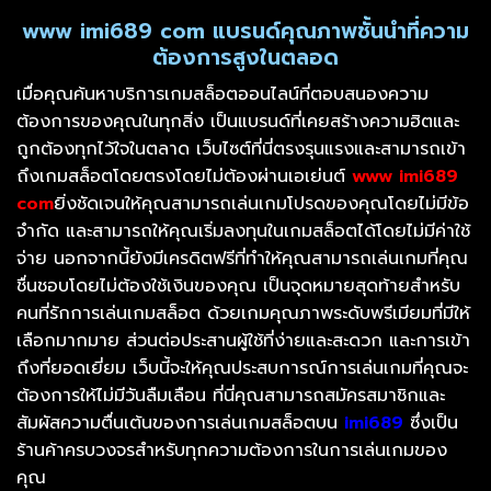
www imi689 com แบรนด์คุณภาพชั้นนำที่ความ
ต้องการสูงในตลอด
เมื่อคุณค้นหาบริการเกมสล็อตออนไลน์ที่ตอบสนองความ
ต้องการของคุณในทุกสิ่ง เป็นแบรนด์ที่เคยสร้างความฮิตและ
ถูกต้องทุกไว้ใจในตลาด เว็บไซต์ที่นี่ตรงรุนแรงและสามารถเข้า
ถึงเกมสล็อตโดยตรงโดยไม่ต้องผ่านเอเย่นต์
www imi689
com
ยิ่งชัดเจนให้คุณสามารถเล่นเกมโปรดของคุณโดยไม่มีข้อ
จำกัด และสามารถให้คุณเริ่มลงทุนในเกมสล็อตได้โดยไม่มีค่าใช้
จ่าย นอกจากนี้ยังมีเครดิตฟรีที่ทำให้คุณสามารถเล่นเกมที่คุณ
ชื่นชอบโดยไม่ต้องใช้เงินของคุณ เป็นจุดหมายสุดท้ายสำหรับ
คนที่รักการเล่นเกมสล็อต ด้วยเกมคุณภาพระดับพรีเมียมที่มีให้
เลือกมากมาย ส่วนต่อประสานผู้ใช้ที่ง่ายและสะดวก และการเข้า
ถึงที่ยอดเยี่ยม เว็บนี้จะให้คุณประสบการณ์การเล่นเกมที่คุณจะ
ต้องการให้ไม่มีวันลืมเลือน ที่นี่คุณสามารถสมัครสมาชิกและ
สัมผัสความตื่นเต้นของการเล่นเกมสล็อตบน
imi689
ซึ่งเป็น
ร้านค้าครบวงจรสำหรับทุกความต้องการในการเล่นเกมของ
คุณ