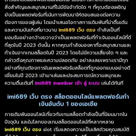
สิ่งสำคัญและสนุกสนานที่ไม่มีข้อจำกัดใด ๆ ที่คุณต้องเผชิญ
ยังเป็นแพลตฟอร์มที่เน้นการพัฒนาให้ตอบสนองต่อความ
ต้องการของผู้เล่น โดยนำเสนอโอกาสการเดิมพันที่น่าตื่นเต้น
และความบันเทิงที่ยาวนาน
imi689 เว็บ ตรง
กำลังเป็นที่
ยอมรับอย่างกว้างขวางว่าเป็นแพลตฟอร์มที่ทำเงินออนไลน์ที่ดี
ที่สุดในปี 2023 ดังนั้น หากคุณกำลังมองหาที่จะสนุกสนานและ
ทำเงินจากเกมสล็อตในปี 2023 โดยไม่มีความเสี่ยงใด ๆ และ
กล่าวถึงคุณภาพและความปลอดภัย อย่าละเลยเพราะเรามีทุก
อย่างที่คุณต้องการในแพลตฟอร์มสล็อตที่ถูกออกแบบอย่างดี
เยี่ยมในปี 2023 เข้ามาเล่นและประสบการณ์ความสนุกและ
ความตื่นเต้นที่
imi689 member เข้า สู่ ระบบ
เล่นได้ทันที
imi689 เว็บ ตรง สล็อตออนไลน์แพลตฟอร์มทำ
เงินอันดับ 1 ของเอเชีย
การเดิมพันออนไลน์เกี่ยวกับเกมสล็อตกำลังเป็นที่นิยมมากใน
ปัจจุบัน และในโลกของเกมสล็อตออนไลน์ที่หลากหลาย
imi689 เว็บ ตรง
slot เริ่มแสดงความเป็นเลิศด้วยคุณสมบัติ