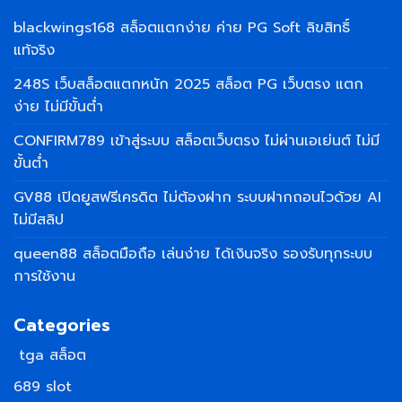
blackwings168 สล็อตแตกง่าย ค่าย PG Soft ลิขสิทธิ์
แท้จริง
248S เว็บสล็อตแตกหนัก 2025 สล็อต PG เว็บตรง แตก
ง่าย ไม่มีขั้นต่ำ
CONFIRM789 เข้าสู่ระบบ สล็อตเว็บตรง ไม่ผ่านเอเย่นต์ ไม่มี
ขั้นต่ำ
GV88 เปิดยูสฟรีเครดิต ไม่ต้องฝาก ระบบฝากถอนไวด้วย AI
ไม่มีสลิป
queen88 สล็อตมือถือ เล่นง่าย ได้เงินจริง รองรับทุกระบบ
การใช้งาน
Categories
tga สล็อต
689 slot