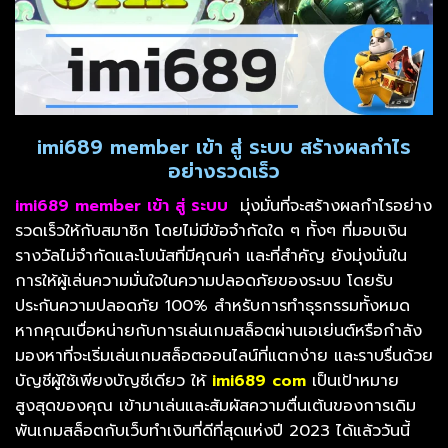
imi689 member เข้า สู่ ระบบ สร้างผลกำไร
อย่างรวดเร็ว
imi689 member เข้า สู่ ระบบ
มุ่งมั่นที่จะสร้างผลกำไรอย่าง
รวดเร็วให้กับสมาชิก โดยไม่มีข้อจำกัดใด ๆ ทั้งๆ ที่มอบเงิน
รางวัลไม่จำกัดและโบนัสที่มีคุณค่า และที่สำคัญ ยังมุ่งมั่นใน
การให้ผู้เล่นความมั่นใจในความปลอดภัยของระบบ โดยรับ
ประกันความปลอดภัย 100% สำหรับการทำธุรกรรมทั้งหมด
หากคุณเบื่อหน่ายกับการเล่นเกมสล็อตผ่านเอเย่นต์หรือกำลัง
มองหาที่จะเริ่มเล่นเกมสล็อตออนไลน์ที่แตกง่าย และราบรื่นด้วย
บัญชีผู้ใช้เพียงบัญชีเดียว ให้
imi689 com
เป็นเป้าหมาย
สูงสุดของคุณ เข้ามาเล่นและสัมผัสความตื่นเต้นของการเดิม
พันเกมสล็อตกับเว็บทำเงินที่ดีที่สุดแห่งปี 2023 ได้แล้ววันนี้