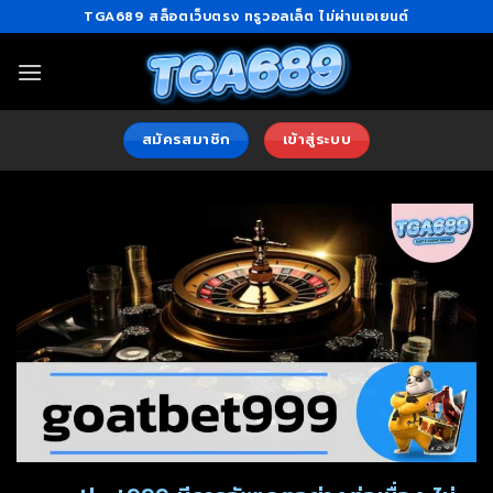
Skip
TGA689 สล็อตเว็บตรง ทรูวอลเล็ต ไม่ผ่านเอเยนต์
to
content
สมัครสมาชิก
เข้าสู่ระบบ