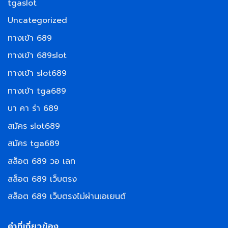
tgaslot
Uncategorized
ทางเข้า 689
ทางเข้า 689slot
ทางเข้า slot689
ทางเข้า tga689
บา คา ร่า 689
สมัคร slot689
สมัคร tga689
สล็อต 689 วอ เลท
สล็อต 689 เว็บตรง
สล็อต 689 เว็บตรงไม่ผ่านเอเยนต์
คำที่เกี่ยวข้อง