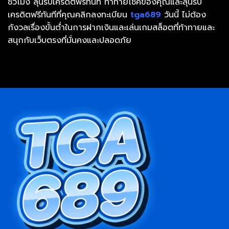
ชั่วโมง ลุ้นรับเครดิตฟรีทันที ท้าทายโชคของคุณและลุ้นรับ
เครดิตฟรีทันทีที่คุณคลิกลงทะเบียน
tga689
วันนี้ ไม่ต้อง
กังวลเรื่องขั้นต่ำในการฝากเงินและเล่นเกมสล็อตที่ท้าทายและ
สนุกกับเว็บตรงที่มั่นคงและปลอดภัย